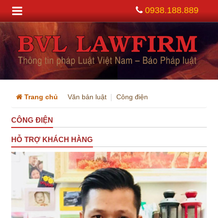
0938.188.889
Trang chủ
Văn bản luật
Công điện
CÔNG ĐIỆN
HỖ TRỢ KHÁCH HÀNG