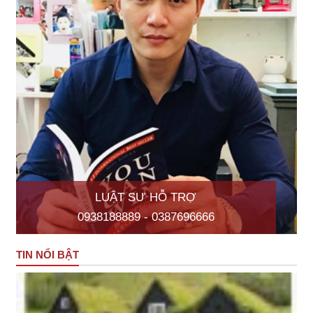
LUẬT SƯ HỖ TRỢ
0938188889 - 0387696666
TIN NỔI BẬT