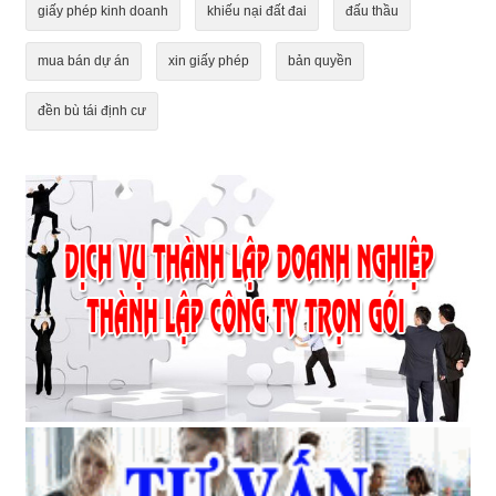
giấy phép kinh doanh
khiếu nại đất đai
đấu thầu
mua bán dự án
xin giấy phép
bản quyền
đền bù tái định cư