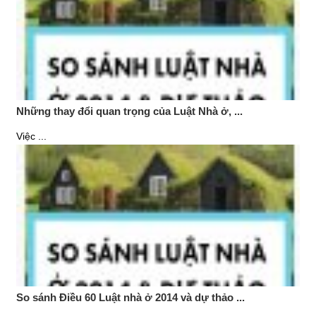
Những thay đổi quan trọng của Luật Nhà ở, ...
Việc ...
So sánh Điều 60 Luật nhà ở 2014 và dự thảo ...