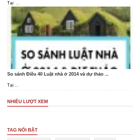
Tại ...
So sánh Điều 40 Luật nhà ở 2014 và dự thảo ...
Tại ...
NHIỀU LƯỢT XEM
TAG NỔI BẬT