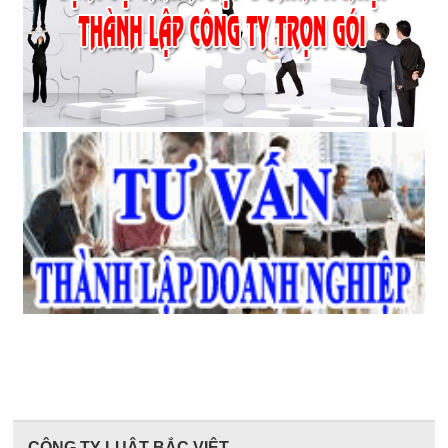
CÔNG TY LUẬT BẮC VIỆT