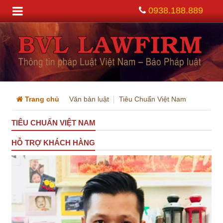
0938.188.889
Trang chủ
Văn bản luật
Tiêu Chuẩn Việt Nam
TIÊU CHUẨN VIỆT NAM
HỖ TRỢ KHÁCH HÀNG