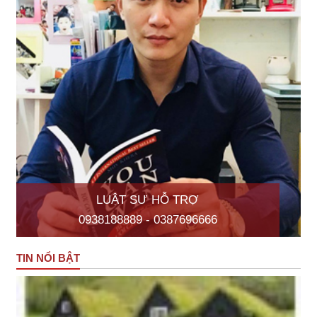
LUẬT SƯ HỖ TRỢ
0938188889 - 0387696666
TIN NỔI BẬT