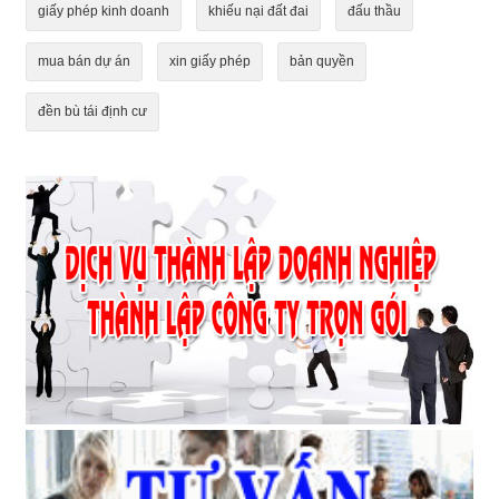
giấy phép kinh doanh
khiếu nại đất đai
đấu thầu
mua bán dự án
xin giấy phép
bản quyền
đền bù tái định cư