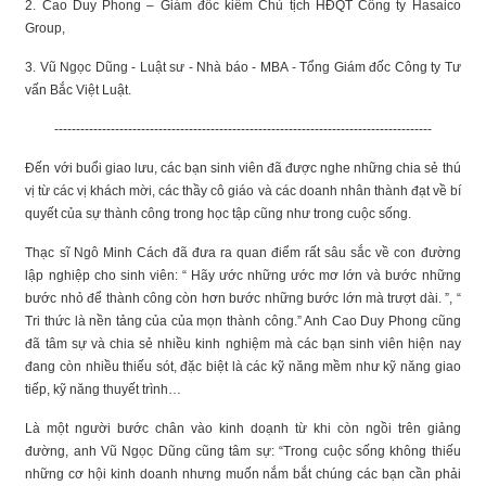
2. Cao Duy Phong – Giám đốc kiếm Chủ tịch HĐQT Công ty Hasaico
Group,
3. Vũ Ngọc Dũng - Luật sư - Nhà báo - MBA - Tổng Giám đốc Công ty Tư
vấn Bắc Việt Luật.
---------------------------------------------------------------------------------------
Đến với buổi giao lưu, các bạn sinh viên đã được nghe những chia sẻ thú
vị từ các vị khách mời, các thầy cô giáo và các doanh nhân thành đạt về bí
quyết của sự thành công trong học tập cũng như trong cuộc sống.
Thạc sĩ Ngô Minh Cách đã đưa ra quan điểm rất sâu sắc về con đường
lập nghiệp cho sinh viên: “ Hãy ước những ước mơ lớn và bước những
bước nhỏ để thành công còn hơn bước những bước lớn mà trượt dài. ”, “
Tri thức là nền tảng của của mọn thành công.” Anh Cao Duy Phong cũng
đã tâm sự và chia sẻ nhiều kinh nghiệm mà các bạn sinh viên hiện nay
đang còn nhiều thiếu sót, đặc biệt là các kỹ năng mềm như kỹ năng giao
tiếp, kỹ năng thuyết trình…
Là một người bước chân vào kinh doạnh từ khi còn ngồi trên giảng
đường, anh Vũ Ngọc Dũng cũng tâm sự: “Trong cuộc sống không thiếu
những cơ hội kinh doanh nhưng muốn nắm bắt chúng các bạn cần phải