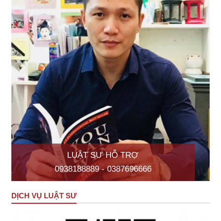
LUẬT SƯ HỖ TRỢ
0938188889 - 0387696666
DỊCH VỤ LUẬT SƯ