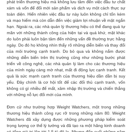
phát triển thương hiệu mà không lưu tâm đến việc đầu tư chất
xám và vốn để đổi mới sản phẩm và dịch vụ một cách thực sự
toàn diện. Hiển nhiên việc đầu tư này luôn không chỉ tốn kém
và mạo hiểm mà còn dẫn đến việc giảm lợi nhuận về mặt ngắn
hạn. Ngoài ra, các nhà quản lý thương hiệu có thể đang quá tự
mãn với những thành công của hiện tại và quá khứ, mặt khác
do luôn phải luôn bận tâm đến những vấn đề thường trực hằng
ngày. Do đó họ không nhìn thấy rõ những diễn biến và thay đổi
của môi trường cạnh tranh. Do bỏ qua và không nắm được
những diễn biến trên thị trường cũng như những bước phát
triển về công nghệ, các nhà quản lý làm cho các thương hiệu
của mình ngày càng mờ nhạt, mất đi động lực cạnh tranh. Kết
quả là sức mạnh cạnh tranh của thương hiệu dần dần bị suy
yếu. Đây chính là cơ hội tốt để các đối thủ cạnh tranh, vốn
không có gì nhiều để mất, xâm nhập thị trường và chiến thắng
với những nỗ lực đổi mới của mình.
Đơn cử như trường hợp Weight Watchers, một trong những
thương hiệu thành công rực rỡ trong những năm 80. Weight
Watchers đã xây dựng được những phương pháp kiểm soát
trọng lượng cơ thể lý tưởng và đã tạo ra một hãng kinh doanh
có tổng giá trị lên tới 1,5 tỷ đô la. Nhưng đến cuối những năm