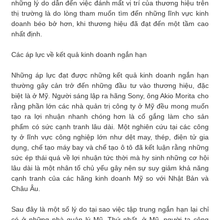
những lý do dẫn đến việc đánh mất vị trí của thương hiệu trên
thị trường là do lòng tham muốn tìm đến những lĩnh vực kinh
doanh béo bở hơn, khi thương hiệu đã đạt đến một tầm cao
nhất định.
Các áp lực về kết quả kinh doanh ngắn hạn
Những áp lực đạt được những kết quả kinh doanh ngắn hạn
thường gây cản trở đến những đầu tư vào thương hiệu, đặc
biệt là ở Mỹ. Người sáng lập ra hãng Sony, ông Akio Morita cho
rằng phần lớn các nhà quản trị công ty ở Mỹ đều mong muốn
tạo ra lợi nhuận nhanh chóng hơn là cố gắng làm cho sản
phẩm có sức cạnh tranh lâu dài. Một nghiên cứu tại các công
ty ở lĩnh vực công nghiệp lớn như dệt may, thép, điện tử gia
dụng, chế tạo máy bay và chế tạo ô tô đã kết luận rằng những
sức ép thái quá về lợi nhuận tức thời mà hy sinh những cơ hội
lâu dài là một nhân tố chủ yếu gây nên sự suy giảm khả năng
cạnh tranh của các hãng kinh doanh Mỹ so với Nhật Bản và
Châu Âu.
Sau đây là một số lý do tại sao việc tập trung ngắn hạn lại chỉ
có ở những nhà quản lý Mỹ. Thứ nhất, ở Mỹ, người ta công