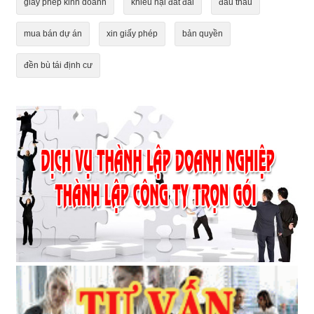
giấy phép kinh doanh
khiếu nại đất đai
đấu thầu
mua bán dự án
xin giấy phép
bản quyền
đền bù tái định cư