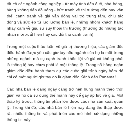
tất cả các ngành công nghiệp - từ máy tính đến ô tô, nhà hàng,
hàng không đến đồ uống - bức tranh về thị trường đến nay vẫn
thế: cạnh tranh về giá vẫn đóng vai trò trung tâm, chịu tác
động và sức ép từ lực lượng bán lẻ, những nhóm khách hàng
nhạy cảm về giá, sự suy thoái thị trường (thường do những tác
nhân mới xuất hiện hay các đối thủ cạnh tranh).
Trong một cuộc thảo luận về giá trị thương hiệu, các giám đốc
điều hành được yêu cầu giơ tay nếu ngành của họ là một trong
những ngành mà sự cạnh tranh khốc liệt về giá cả không phải
là thông lệ hay chưa phải là một thông lệ. Trong số hàng ngàn
giám đốc điều hành tham dự các cuộc giải trình ngày hôm đó
chỉ có một người giơ tay đó là giám đốc Kênh đào Panama!
Các nhà bán lẻ đang ngày càng trở nên hùng mạnh theo thời
gian và họ đã sử dụng thế mạnh này để gây áp lực về giá. Một
thập kỷ trước, thông tin phần lớn được các nhà sản xuất quản
lý. Trong khi đó, các nhà bán lẻ hiện nay đang thu thập được
rất nhiều thông tin và phát triển các mô hình sử dụng những
thông tin này.