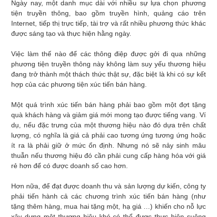
Ngày nay, một danh mục dài với nhiều sự lựa chọn phương
tiện truyền thông, bao gồm truyền hình, quảng cáo trên
Internet, tiếp thị trực tiếp, tài trợ và rất nhiều phương thức khác
được sáng tạo và thực hiện hằng ngày.
Việc làm thế nào để các thông điệp được gởi đi qua những
phương tiện truyền thông này không làm suy yếu thương hiệu
đang trở thành một thách thức thật sự, đặc biệt là khi có sự kết
hợp của các phương tiện xúc tiến bán hàng.
Một quá trình xúc tiến bán hàng phải bao gồm một đợt tặng
quà khách hàng và giảm giá mới mong tạo được tiếng vang. Ví
dụ, nếu đặc trưng của một thương hiệu nào đó dựa trên chất
lượng, có nghĩa là giá cả phải cao tương ứng tương ứng hoặc
ít ra là phải giữ ở mức ổn định. Nhưng nó sẽ nảy sinh mâu
thuẫn nếu thương hiệu đó cần phải cung cấp hàng hóa với giá
rẻ hơn để có được doanh số cao hơn.
Hơn nữa, để đạt được doanh thu và sản lượng dự kiến, công ty
phải tiến hành cả các chương trình xúc tiến bán hàng (như
tặng thêm hàng, mua hai tặng một, hạ giá …) khiến cho nỗ lực
xây dựng một thương hiệu khó có thể được thực hiện suông