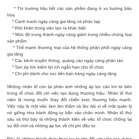
* Thị trường hầu hết các sản phẩm đang ở xu hướng bão
hòa
* Cạnh tranh ngày càng gia tăng và phức tạp
* Khó khăn trong việc tạo ra khác biệt
* Mức độ trung thành ngày càng giảm trong nhiều chủng loại
sản phẩm
* Thế mạnh thương mại của hệ thống phân phối ngày càng
gia tăng
* Các kênh truyền thông, quảng cáo ngày càng phân tán
* Sức ép tìm kiếm lợi ích ngắn hạn cho tổ chức
* Chi phí dành cho xúc tiến bán hàng ngày càng tăng
Những nhân tố còn lại phản ánh những áp lực cản trờ từ bên
trong tổ chức đối với việc tạo dựng thương hiệu. Nhân tố thứ
năm là mong muốn thay đổi chiến lược thương hiệu mạnh.
Việc này là một việc làm âm thầm và lâu dài vì về mặt quản lý
nó giống như hành động tự bắn vào chân mình. Nhân tố thứ
sáu và thứ bảy là những thành kiến về việc tổ chức chống lại
sự đổi mới và những áp lực về chi phí đầu tư.
Đây là những thách thức thực sự to lớn đối với việc tạo dựng