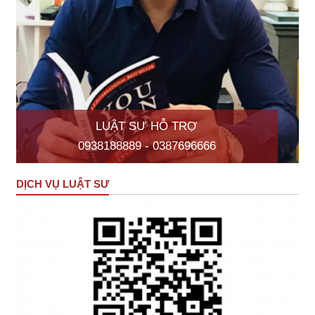
LUẬT SƯ HỖ TRỢ
0938188889 - 0387696666
DỊCH VỤ LUẬT SƯ