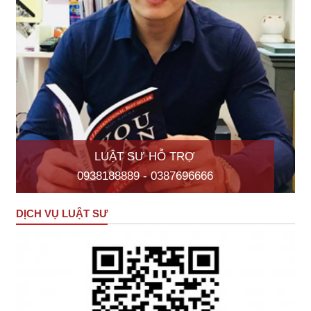
LUẬT SƯ HỖ TRỢ
0938188889 - 0387696666
DỊCH VỤ LUẬT SƯ