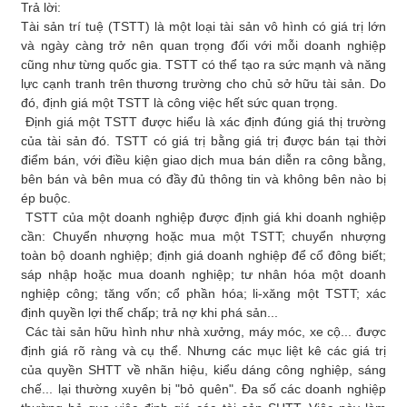
Trả lời:
Tài sản trí tuệ (TSTT) là một loại tài sản vô hình có giá trị lớn
và ngày càng trở nên quan trọng đối với mỗi doanh nghiệp
cũng như từng quốc gia. TSTT có thể tạo ra sức mạnh và năng
lực cạnh tranh trên thương trường cho chủ sở hữu tài sản. Do
đó, định giá một TSTT là công việc hết sức quan trọng.
Định giá một TSTT được hiểu là xác định đúng giá thị trường
của tài sản đó. TSTT có giá trị bằng giá trị được bán tại thời
điểm bán, với điều kiện giao dịch mua bán diễn ra công bằng,
bên bán và bên mua có đầy đủ thông tin và không bên nào bị
ép buộc.
TSTT của một doanh nghiệp được định giá khi doanh nghiệp
cần: Chuyển nhượng hoặc mua một TSTT; chuyển nhượng
toàn bộ doanh nghiệp; định giá doanh nghiệp để cổ đông biết;
sáp nhập hoặc mua doanh nghiệp; tư nhân hóa một doanh
nghiệp công; tăng vốn; cổ phần hóa; li-xăng một TSTT; xác
định quyền lợi thế chấp; trả nợ khi phá sản...
Các tài sản hữu hình như nhà xưởng, máy móc, xe cộ... được
định giá rõ ràng và cụ thể. Nhưng các mục liệt kê các giá trị
của quyền SHTT về nhãn hiệu, kiểu dáng công nghiệp, sáng
chế... lại thường xuyên bị "bỏ quên". Đa số các doanh nghiệp