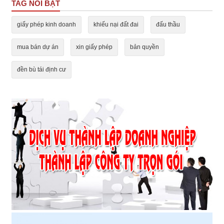
TAG NỔI BẬT
giấy phép kinh doanh
khiếu nại đất đai
đấu thầu
mua bán dự án
xin giấy phép
bản quyền
đền bù tái định cư