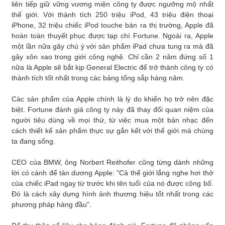
liên tiếp giữ vững vương miện công ty được ngưỡng mộ nhất
thế giới. Với thành tích 250 triệu iPod, 43 triệu điện thoại
iPhone, 32 triệu chiếc iPod touche bán ra thị trường, Apple đã
hoàn toàn thuyết phục được tạp chí Fortune. Ngoài ra, Apple
một lần nữa gây chú ý với sản phẩm iPad chưa tung ra mà đã
gây xôn xao trong giới công nghệ. Chỉ cần 2 năm đứng số 1
nữa là Apple sẽ bắt kịp General Electric để trở thành công ty có
thành tích tốt nhất trong các bảng tổng sắp hàng năm.
Các sản phẩm của Apple chính là lý do khiến họ trở nên đặc
biệt. Fortune đánh giá công ty này đã thay đổi quan niệm của
người tiêu dùng về mọi thứ, từ việc mua một bản nhạc đến
cách thiết kế sản phẩm thực sự gắn kết với thế giới mà chúng
ta đang sống.
CEO của BMW, ông Norbert Reithofer cũng từng dành những
lời có cánh để tán dương Apple: "Cả thế giới lắng nghe hơi thở
của chiếc iPad ngay từ trước khi tên tuổi của nó được công bố.
Đó là cách xây dựng hình ảnh thương hiệu tốt nhất trong các
phương pháp hàng đầu".