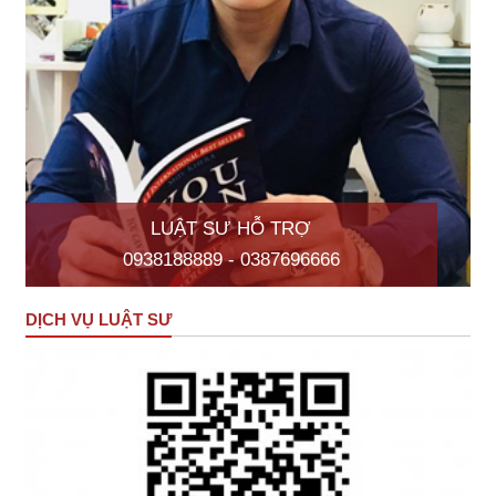
LUẬT SƯ HỖ TRỢ
0938188889 - 0387696666
DỊCH VỤ LUẬT SƯ