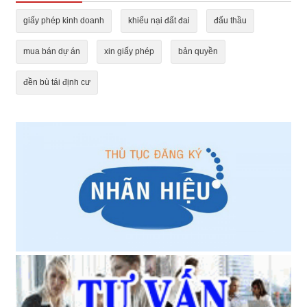
giấy phép kinh doanh
khiếu nại đất đai
đấu thầu
mua bán dự án
xin giấy phép
bản quyền
đền bù tái định cư